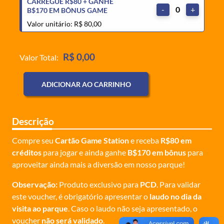
CARREGUE R$80 + GANHE
-
0
+
B$170 EM BÔNUS GAME
Valor unitário: R$ 80,00
R$ 0,00
Valor Total:
ADICIONAR AO CARRINHO
Descrição
Compre seu
Cartão Game Station
e receba
R$80 em
créditos
para jogar e ainda ganhe
B$170 em bônus
para
aproveitar ainda mais a diversão em nosso parque!
Observação:
Produto exclusivo para
PCD
. Para validar
este voucher, é obrigatório apresentar o
laudo no dia da
visita ao parque
. Caso o laudo não seja apresentado, o
voucher
não será validado
.