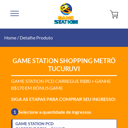
Home
/
Detalhe Produto
GAME STATION SHOPPING METRÔ
TUCURUVI
GAME STATION PCD CARREGUE R$80 + GANHE
B$170 EM BÔNUS GAME
SIGA AS ETAPAS PARA COMPRAR SEU INGRESSO:
1
Selecione a quantidade de ingressos
GAME STATION PCD