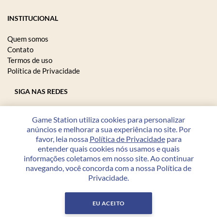
INSTITUCIONAL
Quem somos
Contato
Termos de uso
Política de Privacidade
SIGA NAS REDES
Game Station utiliza cookies para personalizar
anúncios e melhorar a sua experiência no site. Por
FORMAS DE PAGAMENTO
favor, leia nossa
Política de Privacidade
para
entender quais cookies nós usamos e quais
informações coletamos em nosso site. Ao continuar
navegando, você concorda com a nossa Política de
Privacidade.
Copyright © 2026 Game Station - 23.208.864/0001-07 - Todos
os direitos reservados.
EU ACEITO
Desenvolvido por
PWI