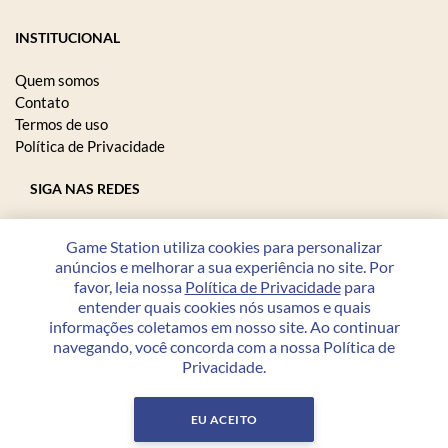
INSTITUCIONAL
Quem somos
Contato
Termos de uso
Política de Privacidade
SIGA NAS REDES
Game Station utiliza cookies para personalizar
anúncios e melhorar a sua experiência no site. Por
FORMAS DE PAGAMENTO
favor, leia nossa
Política de Privacidade
para
entender quais cookies nós usamos e quais
informações coletamos em nosso site. Ao continuar
navegando, você concorda com a nossa Política de
Privacidade.
Copyright © 2026 Game Station - 23.208.864/0001-07 - Todos
os direitos reservados.
EU ACEITO
Desenvolvido por
PWI