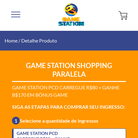
Home
/
Detalhe Produto
GAME STATION SHOPPING
PARALELA
GAME STATION PCD CARREGUE R$80 + GANHE
B$170 EM BÔNUS GAME
SIGA AS ETAPAS PARA COMPRAR SEU INGRESSO:
1
Selecione a quantidade de ingressos
GAME STATION PCD