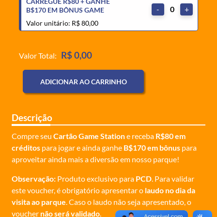
CARREGUE R$80 + GANHE
-
0
+
B$170 EM BÔNUS GAME
Valor unitário: R$ 80,00
R$ 0,00
Valor Total:
ADICIONAR AO CARRINHO
Descrição
Compre seu
Cartão Game Station
e receba
R$80 em
créditos
para jogar e ainda ganhe
B$170 em bônus
para
aproveitar ainda mais a diversão em nosso parque!
Observação:
Produto exclusivo para
PCD
. Para validar
este voucher, é obrigatório apresentar o
laudo no dia da
visita ao parque
. Caso o laudo não seja apresentado, o
voucher
não será validado
.