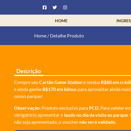
HOME
INGRE
Home
/
Detalhe Produto
Descrição
Compre seu
Cartão Game Station
e receba
R$80 em crédi
e ainda ganhe
B$170 em bônus
para aproveitar ainda mais
nosso parque!
Observação:
Produto exclusivo para
PCD
. Para validar es
obrigatório apresentar o
laudo no dia da visita ao parque
.
não seja apresentado, o voucher
não será validado
.