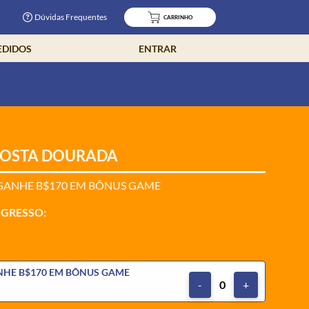
Dúvidas Frequentes
CARRINHO
EDIDOS
ENTRAR
COSTA DOURADA
 GANHE B$170 EM BÔNUS GAME
NGRESSO:
NHE B$170 EM BÔNUS GAME
-
0
+