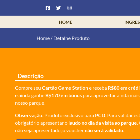
HOME
INGRE
Home
/
Detalhe Produto
Descrição
Compre seu
Cartão Game Station
e receba
R$80 em crédi
e ainda ganhe
B$170 em bônus
para aproveitar ainda mais
nosso parque!
Observação:
Produto exclusivo para
PCD
. Para validar es
obrigatório apresentar o
laudo no dia da visita ao parque
.
não seja apresentado, o voucher
não será validado
.