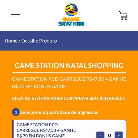
Home
/
Detalhe Produto
GAME STATION NATAL SHOPPING
GAME STATION PCD CARREGUE R$47,50 + GANHE
B$ 70 EM BÔNUS GAME
SIGA AS ETAPAS PARA COMPRAR SEU INGRESSO:
1
Selecione a quantidade de ingressos
GAME STATION PCD
CARREGUE R$47,50 + GANHE
-
0
+
B$ 70 EM BÔNUS GAME