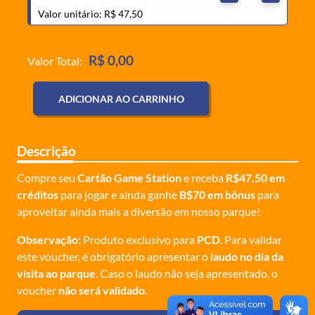
Valor unitário: R$ 47,50
R$ 0,00
Valor Total:
ADICIONAR AO CARRINHO
Descrição
Compre seu
Cartão Game Station
e receba
R$47,50 em
créditos
para jogar e ainda ganhe
B$70 em bônus
para
aproveitar ainda mais a diversão em nosso parque!
Observação:
Produto exclusivo para
PCD
. Para validar
este voucher, é obrigatório apresentar o
laudo no dia da
visita ao parque
. Caso o laudo não seja apresentado, o
voucher
não será validado
.