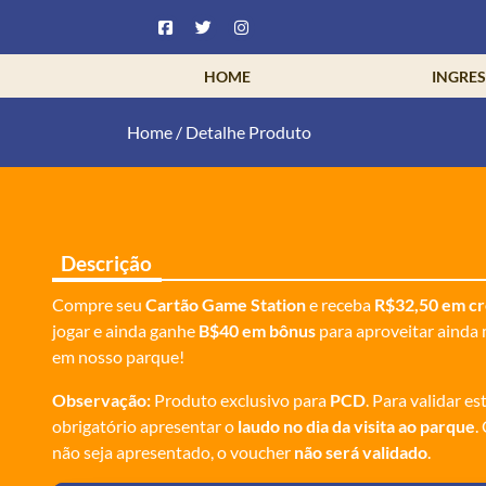
HOME
INGRE
Home
/
Detalhe Produto
Descrição
Compre seu
Cartão Game Station
e receba
R$32,50 em cr
jogar e ainda ganhe
B$40 em bônus
para aproveitar ainda 
em nosso parque!
Observação:
Produto exclusivo para
PCD
. Para validar es
obrigatório apresentar o
laudo no dia da visita ao parque
.
não seja apresentado, o voucher
não será validado
.