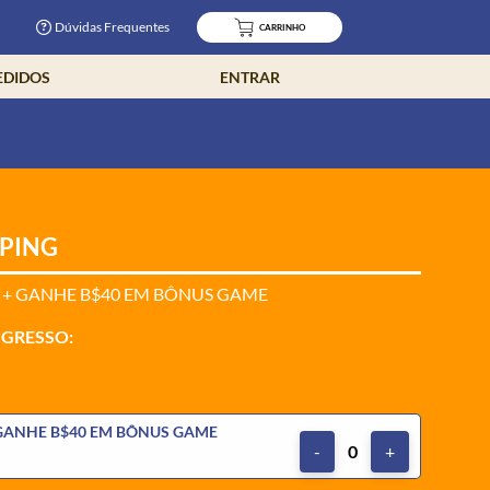
Dúvidas Frequentes
CARRINHO
EDIDOS
ENTRAR
PPING
 + GANHE B$40 EM BÔNUS GAME
NGRESSO:
 GANHE B$40 EM BÔNUS GAME
-
0
+